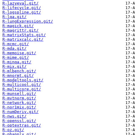
R-lazyeval.git/
R-lifecycle.git/
R-logspline.git/
R-lqa.git/
R-lungExpression.git/
R-magick.git/
R-magrittr.git/
R-matrixStats.git/
R-matrixcalc.git/
R-mcmc.git/
R-mda.git/
R-memoise.git/
R-mime.git/
R-minqa.git/
R-mix.git/
R-mlbench.git/
R-mnormt.git/
R-modeltools.git/
R-multicool.git/
R-multicore.git/
R-munsell.git/
R-mvtnorm.git/
R-network.git/
R-nor1mix.git/
R-numDeriv.git/
R-nws.git/
R-openssl.git/
R-optextras.git/
R-oz.git/
R-pbapply.git/