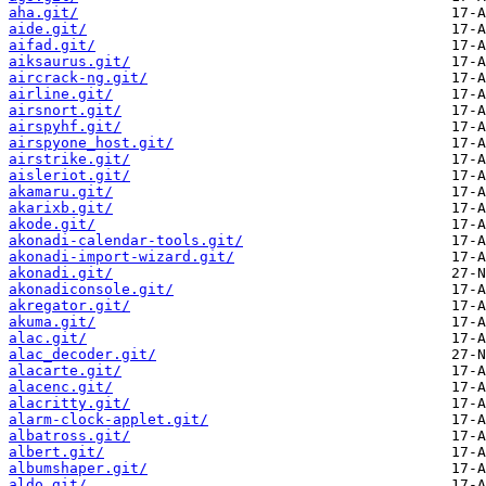
aha.git/
aide.git/
aifad.git/
aiksaurus.git/
aircrack-ng.git/
airline.git/
airsnort.git/
airspyhf.git/
airspyone_host.git/
airstrike.git/
aisleriot.git/
akamaru.git/
akarixb.git/
akode.git/
akonadi-calendar-tools.git/
akonadi-import-wizard.git/
akonadi.git/
akonadiconsole.git/
akregator.git/
akuma.git/
alac.git/
alac_decoder.git/
alacarte.git/
alacenc.git/
alacritty.git/
alarm-clock-applet.git/
albatross.git/
albert.git/
albumshaper.git/
aldo.git/