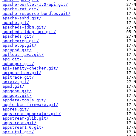
apache-portlet-1.0-api.git/
apache-rat.git/
apache-resource-bundles.git/
apache-sshd.git/
apache.git/
apacheds-jdbm.git/
apacheds-ldap-api.git/
apacheds.git/
apachegrep.git/
apachetop.git/
apcupsd.git/
apfloat-java.git/
apg.git/
aphopper.git/
api-sanity-checker.git/
apiguardian.git/
apitrace.git/
apiviz.git/
apmd.git/
apngasm.git/
apngopt.git/
appdata-tools.git/
apple-bcm-firmware.git/
appres.git/
appstream-generator.git/
appstream-glib.git/
appstream.git/
appstream1.0.git/
apr-util.git/