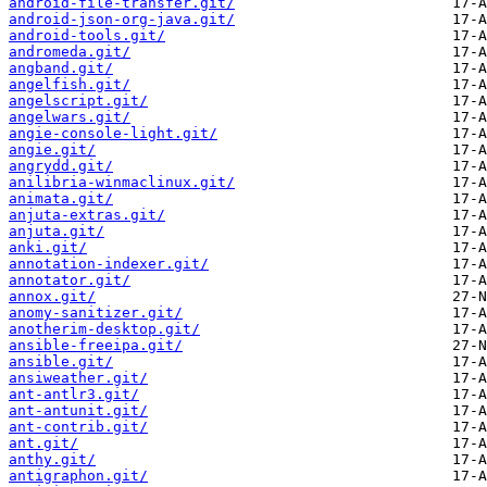
android-file-transfer.git/
android-json-org-java.git/
android-tools.git/
andromeda.git/
angband.git/
angelfish.git/
angelscript.git/
angelwars.git/
angie-console-light.git/
angie.git/
angrydd.git/
anilibria-winmaclinux.git/
animata.git/
anjuta-extras.git/
anjuta.git/
anki.git/
annotation-indexer.git/
annotator.git/
annox.git/
anomy-sanitizer.git/
anotherim-desktop.git/
ansible-freeipa.git/
ansible.git/
ansiweather.git/
ant-antlr3.git/
ant-antunit.git/
ant-contrib.git/
ant.git/
anthy.git/
antigraphon.git/