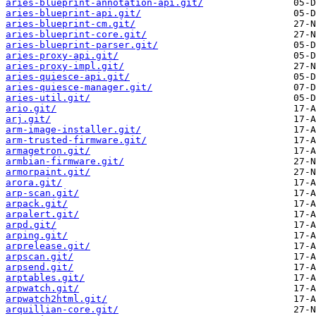
aries-blueprint-annotation-api.git/
aries-blueprint-api.git/
aries-blueprint-cm.git/
aries-blueprint-core.git/
aries-blueprint-parser.git/
aries-proxy-api.git/
aries-proxy-impl.git/
aries-quiesce-api.git/
aries-quiesce-manager.git/
aries-util.git/
ario.git/
arj.git/
arm-image-installer.git/
arm-trusted-firmware.git/
armagetron.git/
armbian-firmware.git/
armorpaint.git/
arora.git/
arp-scan.git/
arpack.git/
arpalert.git/
arpd.git/
arping.git/
arprelease.git/
arpscan.git/
arpsend.git/
arptables.git/
arpwatch.git/
arpwatch2html.git/
arquillian-core.git/