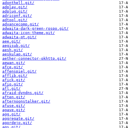
adonthell.git/
adplay.git/
adplug.git/
adriconf.git/
adtool.git/
advancecomp.git/
adwaita-dark-green-rospo.git/
adwaita-icon-theme.git/
adwaita-qt.git/
aee.git/
aegisub.git/
aesh.git/
aeskulap.git/
aether-connector-okhttp.git/
aewan.git/
afce.git/
affenspiel.git/
afflib.git/
afick.git/
afio.git/
afl.git/
afraid-dyndns.git/
aften.git/
afternoonstalker.git/
afuse.git/
agave.git/
agg.git/
aggregate.git/
agordejo.git/
ags.git/