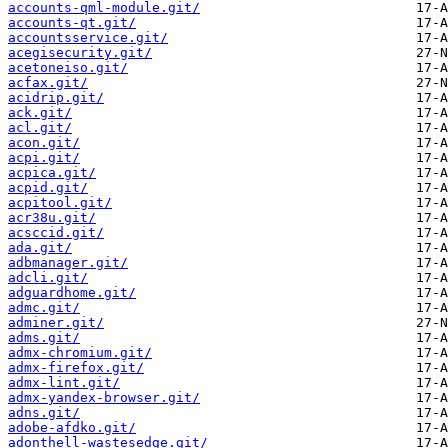
accounts-qml-module.git/
accounts-qt.git/
accountsservice.git/
acegisecurity.git/
acetoneiso.git/
acfax.git/
acidrip.git/
ack.git/
acl.git/
acon.git/
acpi.git/
acpica.git/
acpid.git/
acpitool.git/
acr38u.git/
acsccid.git/
ada.git/
adbmanager.git/
adcli.git/
adguardhome.git/
admc.git/
adminer.git/
adms.git/
admx-chromium.git/
admx-firefox.git/
admx-lint.git/
admx-yandex-browser.git/
adns.git/
adobe-afdko.git/
adonthell-wastesedge.git/