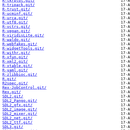
R-tkrplot.git/
R-tripack.git/
R-trust.git/
R-ucminf.git/
R-urca.git/
R-utf8.git/
R-vctrs.git/
R-vegan.git/
R-viridisLite.git/
R-waldo.git/
R-webfakes.git/
R-widgetTools.git/
R-withr.git/
R-xfun.git/
R-xml2.git/
R-xtable.git/
R-yaml.git/
R-zlibbioc.git/
R.git/
R2spec.git/
Rex-JobControl.git/
Rex.git/
SDL2.git/
SDL2_Pango.git/
SDL2_gfx.git/
SDL2_image.git/
SDL2_mixer.git/
SDL2_net.git/
SDL2_ttf.git/
SDL3.git/