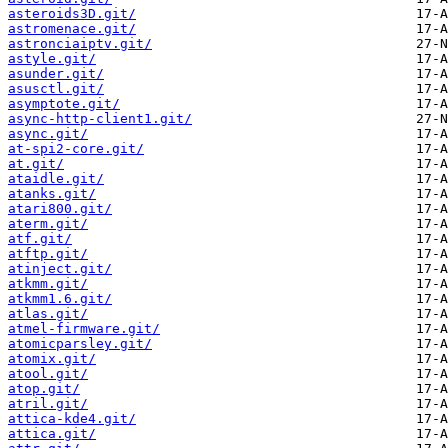
asteroids3D.git/
astromenace.git/
astronciaiptv.git/
astyle.git/
asunder.git/
asusctl.git/
asymptote.git/
async-http-client1.git/
async.git/
at-spi2-core.git/
at.git/
ataidle.git/
atanks.git/
atari800.git/
aterm.git/
atf.git/
atftp.git/
atinject.git/
atkmm.git/
atkmm1.6.git/
atlas.git/
atmel-firmware.git/
atomicparsley.git/
atomix.git/
atool.git/
atop.git/
atril.git/
attica-kde4.git/
attica.git/