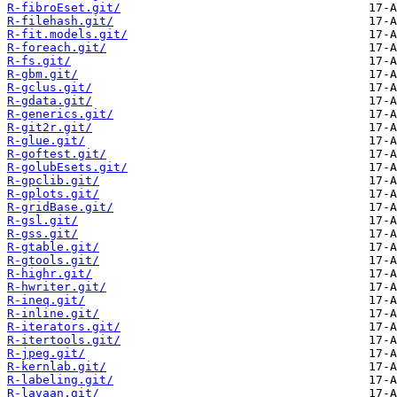
R-fibroEset.git/
R-filehash.git/
R-fit.models.git/
R-foreach.git/
R-fs.git/
R-gbm.git/
R-gclus.git/
R-gdata.git/
R-generics.git/
R-git2r.git/
R-glue.git/
R-goftest.git/
R-golubEsets.git/
R-gpclib.git/
R-gplots.git/
R-gridBase.git/
R-gsl.git/
R-gss.git/
R-gtable.git/
R-gtools.git/
R-highr.git/
R-hwriter.git/
R-ineq.git/
R-inline.git/
R-iterators.git/
R-itertools.git/
R-jpeg.git/
R-kernlab.git/
R-labeling.git/
R-lavaan.git/