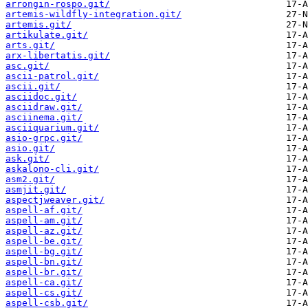
arrongin-rospo.git/
artemis-wildfly-integration.git/
artemis.git/
artikulate.git/
arts.git/
arx-libertatis.git/
asc.git/
ascii-patrol.git/
ascii.git/
asciidoc.git/
asciidraw.git/
asciinema.git/
asciiquarium.git/
asio-grpc.git/
asio.git/
ask.git/
askalono-cli.git/
asm2.git/
asmjit.git/
aspectjweaver.git/
aspell-af.git/
aspell-am.git/
aspell-az.git/
aspell-be.git/
aspell-bg.git/
aspell-bn.git/
aspell-br.git/
aspell-ca.git/
aspell-cs.git/
aspell-csb.git/