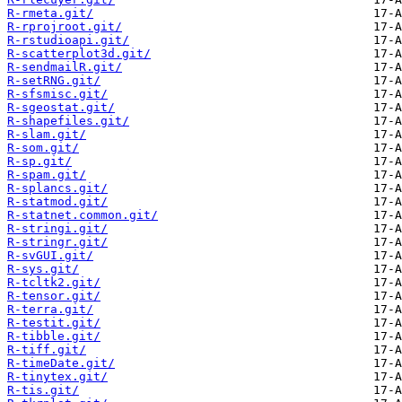
R-rmeta.git/
R-rprojroot.git/
R-rstudioapi.git/
R-scatterplot3d.git/
R-sendmailR.git/
R-setRNG.git/
R-sfsmisc.git/
R-sgeostat.git/
R-shapefiles.git/
R-slam.git/
R-som.git/
R-sp.git/
R-spam.git/
R-splancs.git/
R-statmod.git/
R-statnet.common.git/
R-stringi.git/
R-stringr.git/
R-svGUI.git/
R-sys.git/
R-tcltk2.git/
R-tensor.git/
R-terra.git/
R-testit.git/
R-tibble.git/
R-tiff.git/
R-timeDate.git/
R-tinytex.git/
R-tis.git/