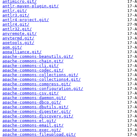
antimicro.git/
antlr-maven-plugin.git/
antlr.git/
antlr3.git/
antlr4-project.git/
antlr4.git/
antlr32.git/
anyremote.git/
anytermd.git/
aoetools.git/
aom.git/
aopalliance.git/
apache-commons-beanutils.git/
apache-commons-chain.git/
apache-commons-cli.git/
apache-commons-codec.git/
apache-commons-collections.git/
apache-commons-collections4.git/
apache-commons-compress.git/
apache-commons-configuration.git/
apache-commons-csv.git/
apache-commons-daemon.git/
apache-commons-dbcp.git/
apache-commons-dbutils.git/
apache-commons-digester.git/
apache-commons-discovery.git/
apache-commons-el.git/
apache-commons-email.git/
apache-commons-exec.git/
apache-commons-fileupload.git/