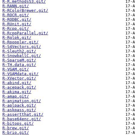
R-R.methodsS3.git/
R-RANN.git/
R-RColorBrewer.git/
R-ROCR.git/
R-RODBC.git/
R-RUnit.git/
R-Rcpp.git/
R-RcppParallel.git/
R-Rglpk.git/
R-Rpoppler.git/
R-S4Vectors.git/
R-Sleuth2.git/
R-SnowballC.git/
R-SparseM.git/
R-TH.data.git/
R-VGAM.git/
R-VGAMdata.git/
R-XVector.git/
R-abind.git/
R-acepack.git/
R-akima.git/
R-amap.git/
R-animation.git/
R-aplpack.git/
R-askpass.git/
R-assertthat.git/
R-base64enc.git/
R-bitops.git/
R-brew.git/
R-brio.git/