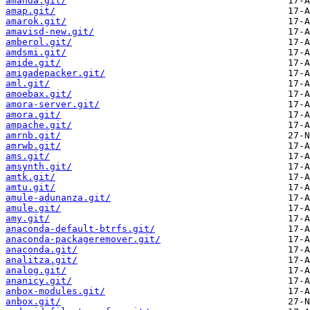
amanda.git/
amap.git/
amarok.git/
amavisd-new.git/
amberol.git/
amdsmi.git/
amide.git/
amigadepacker.git/
aml.git/
amoebax.git/
amora-server.git/
amora.git/
ampache.git/
amrnb.git/
amrwb.git/
ams.git/
amsynth.git/
amtk.git/
amtu.git/
amule-adunanza.git/
amule.git/
amy.git/
anaconda-default-btrfs.git/
anaconda-packageremover.git/
anaconda.git/
analitza.git/
analog.git/
ananicy.git/
anbox-modules.git/
anbox.git/