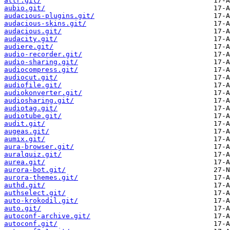
attr.git/
aubio.git/
audacious-plugins.git/
audacious-skins.git/
audacious.git/
audacity.git/
audiere.git/
audio-recorder.git/
audio-sharing.git/
audiocompress.git/
audiocut.git/
audiofile.git/
audiokonverter.git/
audiosharing.git/
audiotag.git/
audiotube.git/
audit.git/
augeas.git/
aumix.git/
aura-browser.git/
auralquiz.git/
aurea.git/
aurora-bot.git/
aurora-themes.git/
authd.git/
authselect.git/
auto-krokodil.git/
auto.git/
autoconf-archive.git/
autoconf.git/