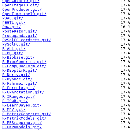
OpenColorIO.git/
OpenImageIO.git/
OpenProducer.git/
OpenTimelineIO.git/
PDAL.git/
PEGTL.git/
Pmw.git/
PosteRazor.git/
Propaganda.git/
PySolFC-cardsets.git/
PySolFC.git/
R-ALL.git/
R-BH.git/
R-Biobase.git/
R-BiocGenerics.git/
R-CompQuadForm.git/
R-DEoptimR.git/
R-Deriv.git/
R-DynDoc.git/
R-Fahrmeir.git/
R-Formula.git/
R-GPArotation.git/
R-IRanges.git/
R-ISwR.git/
R-LearnBayes.git/
R-MPV.git/
R-MatrixGenerics.git/
R-MatrixModels.git/
R-PBSmapping.git/
R-PKPDmodels.git/