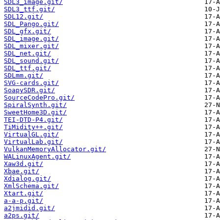
SDL3_image.git/
SDL3_ttf.git/
SDL12.git/
SDL_Pango.git/
SDL_gfx.git/
SDL_image.git/
SDL_mixer.git/
SDL_net.git/
SDL_sound.git/
SDL_ttf.git/
SDLmm.git/
SVG-cards.git/
SoapySDR.git/
SourceCodePro.git/
SpiralSynth.git/
SweetHome3D.git/
TEI-DTD-P4.git/
TiMidity++.git/
VirtualGL.git/
VirtualLab.git/
VulkanMemoryAllocator.git/
WALinuxAgent.git/
Xaw3d.git/
Xbae.git/
Xdialog.git/
XmlSchema.git/
Xtart.git/
a-a-p.git/
a2jmidid.git/
a2ps.git/