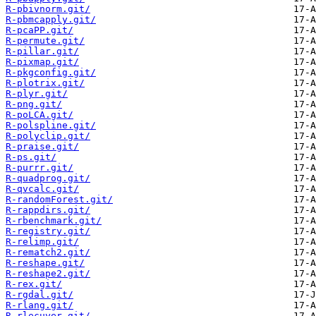
R-pbivnorm.git/
R-pbmcapply.git/
R-pcaPP.git/
R-permute.git/
R-pillar.git/
R-pixmap.git/
R-pkgconfig.git/
R-plotrix.git/
R-plyr.git/
R-png.git/
R-poLCA.git/
R-polspline.git/
R-polyclip.git/
R-praise.git/
R-ps.git/
R-purrr.git/
R-quadprog.git/
R-qvcalc.git/
R-randomForest.git/
R-rappdirs.git/
R-rbenchmark.git/
R-registry.git/
R-relimp.git/
R-rematch2.git/
R-reshape.git/
R-reshape2.git/
R-rex.git/
R-rgdal.git/
R-rlang.git/
R-rlecuyer.git/