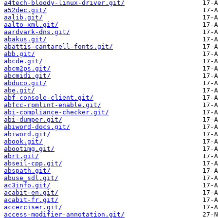
a4tech-bloody-linux-driver.git/
a52dec.git/
aalib.git/
aalto-xml.git/
aardvark-dns.git/
abakus.git/
abattis-cantarell-fonts.git/
abb.git/
abcde.git/
abcm2ps.git/
abcmidi.git/
abduco.git/
abe.git/
abf-console-client.git/
abfcc-rpmlint-enable.git/
abi-compliance-checker.git/
abi-dumper.git/
abiword-docs.git/
abiword.git/
abook.git/
abootimg.git/
abrt.git/
abseil-cpp.git/
abspath.git/
abuse_sdl.git/
ac3info.git/
acabit-en.git/
acabit-fr.git/
accerciser.git/
access-modifier-annotation.git/