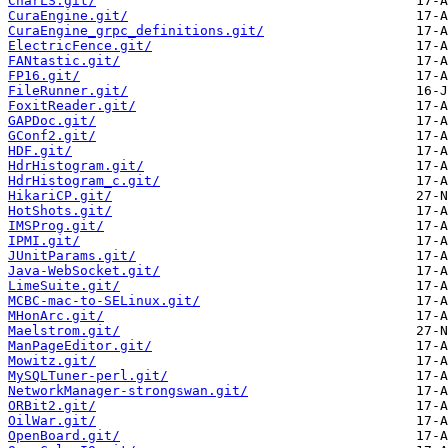
CharLS.git/
CuraEngine.git/
CuraEngine_grpc_definitions.git/
ElectricFence.git/
FANtastic.git/
FP16.git/
FileRunner.git/
FoxitReader.git/
GAPDoc.git/
GConf2.git/
HDF.git/
HdrHistogram.git/
HdrHistogram_c.git/
HikariCP.git/
HotShots.git/
IMSProg.git/
IPMI.git/
JUnitParams.git/
Java-WebSocket.git/
LimeSuite.git/
MCBC-mac-to-SELinux.git/
MHonArc.git/
Maelstrom.git/
ManPageEditor.git/
Mowitz.git/
MySQLTuner-perl.git/
NetworkManager-strongswan.git/
ORBit2.git/
OilWar.git/
OpenBoard.git/