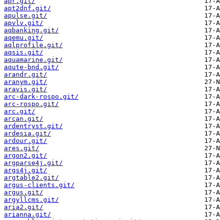
apr.git/
apt2dnf.git/
apulse.git/
apvlv.git/
aqbanking.git/
aqemu.git/
aqlprofile.git/
aqsis.git/
aquamarine.git/
aqute-bnd.git/
arandr.git/
aranym.git/
aravis.git/
arc-dark-rospo.git/
arc-rospo.git/
arc.git/
arcan.git/
ardentryst.git/
ardesia.git/
ardour.git/
ares.git/
argon2.git/
argparse4j.git/
args4j.git/
argtable2.git/
argus-clients.git/
argus.git/
argyllcms.git/
aria2.git/
arianna.git/