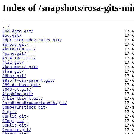
Index of /snapshots/rosa-gits-m
../
0ad-data.git/
0ad.git/
3dprinter-udev-rules.git/
3proxy.git/
4kstogram.git/
4pane.git/
4stAttack.git/
4ti2.git/
7kaa-music.git/
7kaa.git/
86box.git/
99soft-oss-parent.git/
389-ds-base.git/
2048-qt.git/
AlephOne.git/
AmbientLight.git/
BareBonesBrowserLaunch.git/
BomberInstinct.git/
C.git/
CBFlib.git/
CImg.git/
CQRlib.git/
CVector.git/