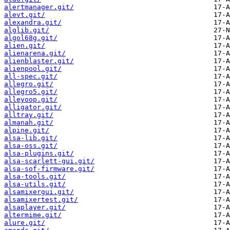
alertmanager.git/
alevt.git/
alexandra.git/
alglib.git/
algol68g.git/
alien.git/
alienarena.git/
alienblaster.git/
alienpool.git/
all-spec.git/
allegro.git/
allegro5.git/
alleyoop.git/
alligator.git/
alltray.git/
almanah.git/
alpine.git/
alsa-lib.git/
alsa-oss.git/
alsa-plugins.git/
alsa-scarlett-gui.git/
alsa-sof-firmware.git/
alsa-tools.git/
alsa-utils.git/
alsamixergui.git/
alsamixertest.git/
alsaplayer.git/
altermime.git/
alure.git/