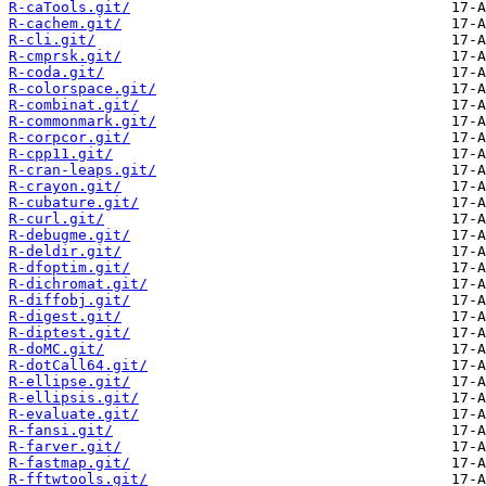
R-caTools.git/
R-cachem.git/
R-cli.git/
R-cmprsk.git/
R-coda.git/
R-colorspace.git/
R-combinat.git/
R-commonmark.git/
R-corpcor.git/
R-cpp11.git/
R-cran-leaps.git/
R-crayon.git/
R-cubature.git/
R-curl.git/
R-debugme.git/
R-deldir.git/
R-dfoptim.git/
R-dichromat.git/
R-diffobj.git/
R-digest.git/
R-diptest.git/
R-doMC.git/
R-dotCall64.git/
R-ellipse.git/
R-ellipsis.git/
R-evaluate.git/
R-fansi.git/
R-farver.git/
R-fastmap.git/
R-fftwtools.git/