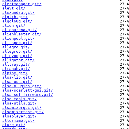
alertmanager.git/
alevt.git/
alexandra.git/
alglib.git/
algol68g.git/
alien.git/
alienarena.git/
alienblaster.git/
alienpool.git/
all-spec.git/
allegro.git/
allegro5.git/
alleyoop.git/
alligator.git/
alltray.git/
almanah.git/
alpine.git/
alsa-lib.git/
alsa-oss.git/
alsa-plugins.git/
alsa-scarlett-gui.git/
alsa-sof-firmware.git/
alsa-tools.git/
alsa-utils.git/
alsamixergui.git/
alsamixertest.git/
alsaplayer.git/
altermime.git/
alure.git/