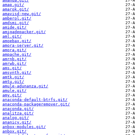
amanda.git/
amap.git/
amarok.git/
amavisd-new.git/
amberol.git/
amdsmi.git/
amide.git/
amigadepacker.git/
aml.git/
amoebax.git/
amora-server.git/
amora.git/
ampache.git/
amrnb.git/
amrwb.git/
ams.git/
amsynth.git/
amtk.git/
amtu.git/
amule-adunanza.git/
amule.git/
amy.git/
anaconda-default-btrfs.git/
anaconda-packageremover.git/
anaconda.git/
analitza.git/
analog.git/
ananicy.git/
anbox-modules.git/
anbox.git/