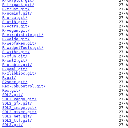
R-tkrplot.git/
R-tripack.git/
R-trust.git/
R-ucminf.git/
R-urca.git/
R-utf8.git/
R-vctrs.git/
R-vegan.git/
R-viridisLite.git/
R-waldo.git/
R-webfakes.git/
R-widgetTools.git/
R-withr.git/
R-xfun.git/
R-xml2.git/
R-xtable.git/
R-yaml.git/
R-zlibbioc.git/
R.git/
R2spec.git/
Rex-JobControl.git/
Rex.git/
SDL2.git/
SDL2_Pango.git/
SDL2_gfx.git/
SDL2_image.git/
SDL2_mixer.git/
SDL2_net.git/
SDL2_ttf.git/
SDL3.git/