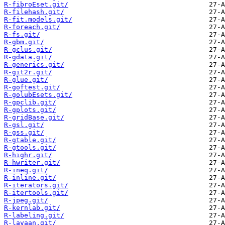
R-fibroEset.git/
R-filehash.git/
R-fit.models.git/
R-foreach.git/
R-fs.git/
R-gbm.git/
R-gclus.git/
R-gdata.git/
R-generics.git/
R-git2r.git/
R-glue.git/
R-goftest.git/
R-golubEsets.git/
R-gpclib.git/
R-gplots.git/
R-gridBase.git/
R-gsl.git/
R-gss.git/
R-gtable.git/
R-gtools.git/
R-highr.git/
R-hwriter.git/
R-ineq.git/
R-inline.git/
R-iterators.git/
R-itertools.git/
R-jpeg.git/
R-kernlab.git/
R-labeling.git/
R-lavaan.git/