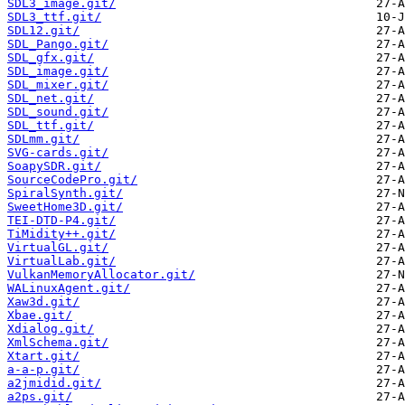
SDL3_image.git/
SDL3_ttf.git/
SDL12.git/
SDL_Pango.git/
SDL_gfx.git/
SDL_image.git/
SDL_mixer.git/
SDL_net.git/
SDL_sound.git/
SDL_ttf.git/
SDLmm.git/
SVG-cards.git/
SoapySDR.git/
SourceCodePro.git/
SpiralSynth.git/
SweetHome3D.git/
TEI-DTD-P4.git/
TiMidity++.git/
VirtualGL.git/
VirtualLab.git/
VulkanMemoryAllocator.git/
WALinuxAgent.git/
Xaw3d.git/
Xbae.git/
Xdialog.git/
XmlSchema.git/
Xtart.git/
a-a-p.git/
a2jmidid.git/
a2ps.git/