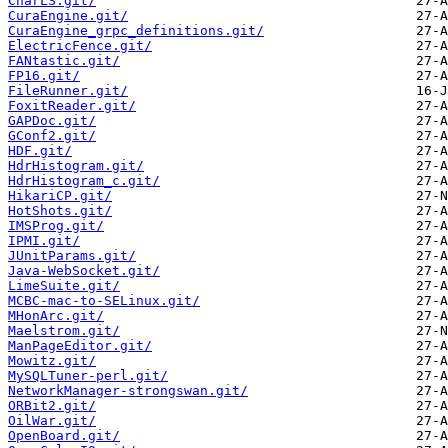
CharLS.git/
CuraEngine.git/
CuraEngine_grpc_definitions.git/
ElectricFence.git/
FANtastic.git/
FP16.git/
FileRunner.git/
FoxitReader.git/
GAPDoc.git/
GConf2.git/
HDF.git/
HdrHistogram.git/
HdrHistogram_c.git/
HikariCP.git/
HotShots.git/
IMSProg.git/
IPMI.git/
JUnitParams.git/
Java-WebSocket.git/
LimeSuite.git/
MCBC-mac-to-SELinux.git/
MHonArc.git/
Maelstrom.git/
ManPageEditor.git/
Mowitz.git/
MySQLTuner-perl.git/
NetworkManager-strongswan.git/
ORBit2.git/
OilWar.git/
OpenBoard.git/