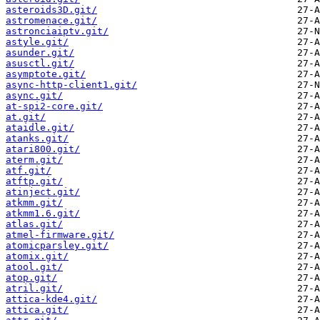
asteroids3D.git/
astromenace.git/
astronciaiptv.git/
astyle.git/
asunder.git/
asusctl.git/
asymptote.git/
async-http-client1.git/
async.git/
at-spi2-core.git/
at.git/
ataidle.git/
atanks.git/
atari800.git/
aterm.git/
atf.git/
atftp.git/
atinject.git/
atkmm.git/
atkmm1.6.git/
atlas.git/
atmel-firmware.git/
atomicparsley.git/
atomix.git/
atool.git/
atop.git/
atril.git/
attica-kde4.git/
attica.git/