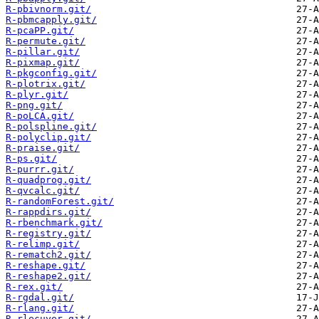
R-pbivnorm.git/
R-pbmcapply.git/
R-pcaPP.git/
R-permute.git/
R-pillar.git/
R-pixmap.git/
R-pkgconfig.git/
R-plotrix.git/
R-plyr.git/
R-png.git/
R-poLCA.git/
R-polspline.git/
R-polyclip.git/
R-praise.git/
R-ps.git/
R-purrr.git/
R-quadprog.git/
R-qvcalc.git/
R-randomForest.git/
R-rappdirs.git/
R-rbenchmark.git/
R-registry.git/
R-relimp.git/
R-rematch2.git/
R-reshape.git/
R-reshape2.git/
R-rex.git/
R-rgdal.git/
R-rlang.git/
R-rlecuyer.git/