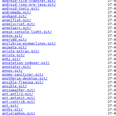
android-file-transfer.git/
android-json-org-java.git/
android-tools.git/
andromeda.git/
angband.git/
angelfish.git/
angelscript.git/
angelwars.git/
angie-console-light.git/
angie.git/
angrydd.git/
anilibria-winmaclinux.git/
animata.git/
anjuta-extras.git/
anjuta.git/
anki.git/
annotation-indexer.git/
annotator.git/
annox.git/
anomy-sanitizer.git/
anotherim-desktop.git/
ansible-freeipa.git/
ansible.git/
ansiweather.git/
ant-antlr3.git/
ant-antunit.git/
ant-contrib.git/
ant.git/
anthy.git/
antigraphon.git/