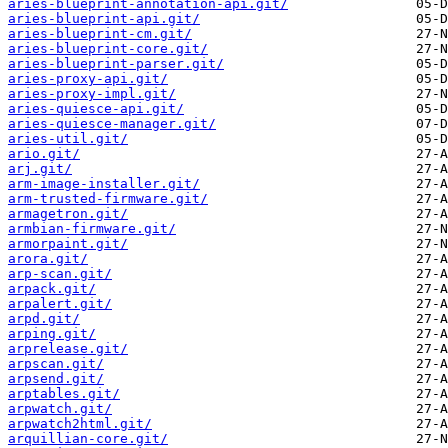
aries-blueprint-annotation-api.git/
aries-blueprint-api.git/
aries-blueprint-cm.git/
aries-blueprint-core.git/
aries-blueprint-parser.git/
aries-proxy-api.git/
aries-proxy-impl.git/
aries-quiesce-api.git/
aries-quiesce-manager.git/
aries-util.git/
ario.git/
arj.git/
arm-image-installer.git/
arm-trusted-firmware.git/
armagetron.git/
armbian-firmware.git/
armorpaint.git/
arora.git/
arp-scan.git/
arpack.git/
arpalert.git/
arpd.git/
arping.git/
arprelease.git/
arpscan.git/
arpsend.git/
arptables.git/
arpwatch.git/
arpwatch2html.git/
arquillian-core.git/