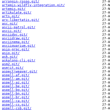
arrongin-rospo.git/
artemis-wildfly-integration.git/
artemis.git/
artikulate.git/
arts.git/
arx-libertatis.git/
asc.git/
ascii-patrol.git/
ascii.git/
asciidoc.git/
asciidraw.git/
asciinema.git/
asciiquarium.git/
asio-grpc.git/
asio.git/
ask.git/
askalono-cli.git/
asm2.git/
asmjit.git/
aspectjweaver.git/
aspell-af.git/
aspell-am.git/
aspell-az.git/
aspell-be.git/
aspell-bg.git/
aspell-bn.git/
aspell-br.git/
aspell-ca.git/
aspell-cs.git/
aspell-csb.git/