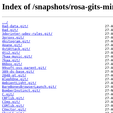
Index of /snapshots/rosa-gits-m
../
0ad-data.git/
0ad.git/
3dprinter-udev-rules.git/
3proxy.git/
4kstogram.git/
4pane.git/
4stAttack.git/
4ti2.git/
7kaa-music.git/
7kaa.git/
86box.git/
99soft-oss-parent.git/
389-ds-base.git/
2048-qt.git/
AlephOne.git/
AmbientLight.git/
BareBonesBrowserLaunch.git/
BomberInstinct.git/
C.git/
CBFlib.git/
CImg.git/
CQRlib.git/
CVector.git/