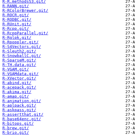
R-R.methodsS3.git/
R-RANN.git/
R-RColorBrewer.git/
R-ROCR.git/
R-RODBC.git/
R-RUnit.git/
R-Rcpp.git/
R-RcppParallel.git/
R-Rglpk.git/
R-Rpoppler.git/
R-S4Vectors.git/
R-Sleuth2.git/
R-SnowballC.git/
R-SparseM.git/
R-TH.data.git/
R-VGAM.git/
R-VGAMdata.git/
R-XVector.git/
R-abind.git/
R-acepack.git/
R-akima.git/
R-amap.git/
R-animation.git/
R-aplpack.git/
R-askpass.git/
R-assertthat.git/
R-base64enc.git/
R-bitops.git/
R-brew.git/
R-brio.git/