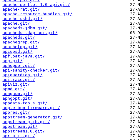
apache-portlet-1.0-api.git/
apache-rat.git/
apache-resource-bundles.git/
apache-sshd.git/
apache.git/
apacheds-jdbm.git/
apacheds-ldap-api.git/
apacheds.git/
apachegrep.git/
apachetop.git/
apcupsd.git/
apfloat-java.git/
apg.git/
aphopper.git/
api-sanity-checker.git/
apiguardian.git/
apitrace.git/
apiviz.git/
apmd.git/
apngasm.git/
apngopt.git/
appdata-tools.git/
apple-bcm-firmware.git/
appres.git/
appstream-generator.git/
appstream-glib.git/
appstream.git/
appstream1.0.git/
apr-util.git/