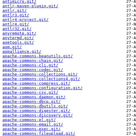
antimicro.git/
antlr-maven-plugin.git/
antlr.git/
antlr3.git/
antlr4-project.git/
antlr4.git/
antlr32.git/
anyremote.git/
anytermd.git/
aoetools.git/
aom.git/
aopalliance.git/
apache-commons-beanutils.git/
apache-commons-chain.git/
apache-commons-cli.git/
apache-commons-codec.git/
apache-commons-collections.git/
apache-commons-collections4.git/
apache-commons-compress.git/
apache-commons-configuration.git/
apache-commons-csv.git/
apache-commons-daemon.git/
apache-commons-dbcp.git/
apache-commons-dbutils.git/
apache-commons-digester.git/
apache-commons-discovery.git/
apache-commons-el.git/
apache-commons-email.git/
apache-commons-exec.git/
apache-commons-fileupload.git/