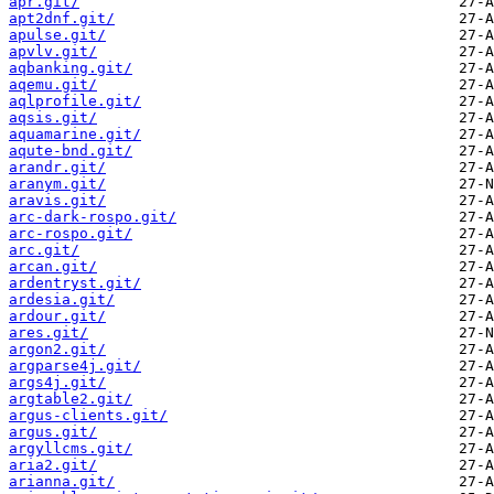
apr.git/
apt2dnf.git/
apulse.git/
apvlv.git/
aqbanking.git/
aqemu.git/
aqlprofile.git/
aqsis.git/
aquamarine.git/
aqute-bnd.git/
arandr.git/
aranym.git/
aravis.git/
arc-dark-rospo.git/
arc-rospo.git/
arc.git/
arcan.git/
ardentryst.git/
ardesia.git/
ardour.git/
ares.git/
argon2.git/
argparse4j.git/
args4j.git/
argtable2.git/
argus-clients.git/
argus.git/
argyllcms.git/
aria2.git/
arianna.git/