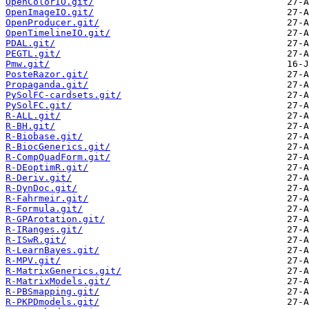
OpenColorIO.git/
OpenImageIO.git/
OpenProducer.git/
OpenTimelineIO.git/
PDAL.git/
PEGTL.git/
Pmw.git/
PosteRazor.git/
Propaganda.git/
PySolFC-cardsets.git/
PySolFC.git/
R-ALL.git/
R-BH.git/
R-Biobase.git/
R-BiocGenerics.git/
R-CompQuadForm.git/
R-DEoptimR.git/
R-Deriv.git/
R-DynDoc.git/
R-Fahrmeir.git/
R-Formula.git/
R-GPArotation.git/
R-IRanges.git/
R-ISwR.git/
R-LearnBayes.git/
R-MPV.git/
R-MatrixGenerics.git/
R-MatrixModels.git/
R-PBSmapping.git/
R-PKPDmodels.git/