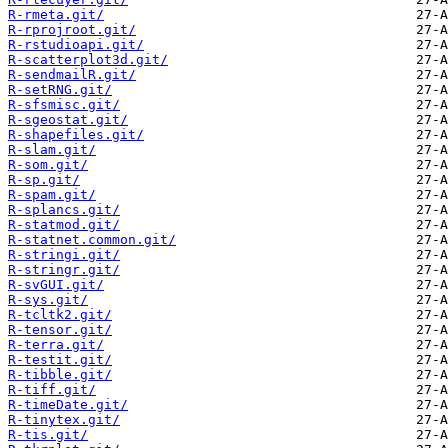
R-rmeta.git/
R-rprojroot.git/
R-rstudioapi.git/
R-scatterplot3d.git/
R-sendmailR.git/
R-setRNG.git/
R-sfsmisc.git/
R-sgeostat.git/
R-shapefiles.git/
R-slam.git/
R-som.git/
R-sp.git/
R-spam.git/
R-splancs.git/
R-statmod.git/
R-statnet.common.git/
R-stringi.git/
R-stringr.git/
R-svGUI.git/
R-sys.git/
R-tcltk2.git/
R-tensor.git/
R-terra.git/
R-testit.git/
R-tibble.git/
R-tiff.git/
R-timeDate.git/
R-tinytex.git/
R-tis.git/