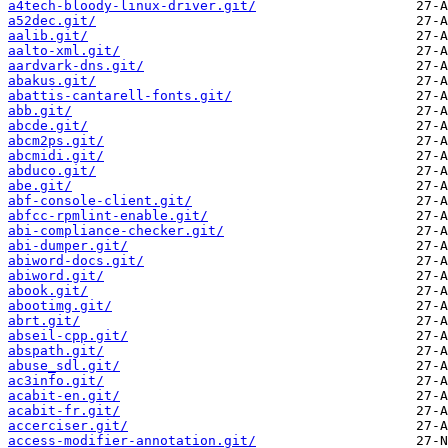
a4tech-bloody-linux-driver.git/
a52dec.git/
aalib.git/
aalto-xml.git/
aardvark-dns.git/
abakus.git/
abattis-cantarell-fonts.git/
abb.git/
abcde.git/
abcm2ps.git/
abcmidi.git/
abduco.git/
abe.git/
abf-console-client.git/
abfcc-rpmlint-enable.git/
abi-compliance-checker.git/
abi-dumper.git/
abiword-docs.git/
abiword.git/
abook.git/
abootimg.git/
abrt.git/
abseil-cpp.git/
abspath.git/
abuse_sdl.git/
ac3info.git/
acabit-en.git/
acabit-fr.git/
accerciser.git/
access-modifier-annotation.git/