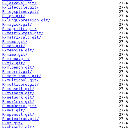
R-lazyeval.git/
R-lifecycle.git/
R-logspline.git/
R-lqa.git/
R-lungExpression.git/
R-magick.git/
R-magrittr.git/
R-matrixStats.git/
R-matrixcalc.git/
R-mcmc.git/
R-mda.git/
R-memoise.git/
R-mime.git/
R-minqa.git/
R-mix.git/
R-mlbench.git/
R-mnormt.git/
R-modeltools.git/
R-multicool.git/
R-multicore.git/
R-munsell.git/
R-mvtnorm.git/
R-network.git/
R-nor1mix.git/
R-numDeriv.git/
R-nws.git/
R-openssl.git/
R-optextras.git/
R-oz.git/
R-pbapply.git/