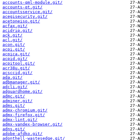
accounts-qml-module.git/
accounts-qt.git/
accountsservice.git/
acegisecurity.git/
acetoneiso.git/
acfax.git/
acidrip.git/
ack.git/
acl.git/
acon.git/
acpi.git/
acpica.git/
acpid.git/
acpitool.git/
acr38u.git/
acsccid.git/
ada.git/
adbmanager.git/
adcli.git/
adguardhome.git/
admc.git/
adminer.git/
adms.git/
admx-chromium.git/
admx-firefox.git/
admx-lint.git/
admx-yandex-browser.git/
adns.git/
adobe-afdko.git/
adonthell-wastesedge.git/