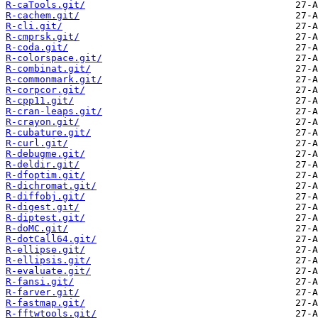
R-caTools.git/
R-cachem.git/
R-cli.git/
R-cmprsk.git/
R-coda.git/
R-colorspace.git/
R-combinat.git/
R-commonmark.git/
R-corpcor.git/
R-cpp11.git/
R-cran-leaps.git/
R-crayon.git/
R-cubature.git/
R-curl.git/
R-debugme.git/
R-deldir.git/
R-dfoptim.git/
R-dichromat.git/
R-diffobj.git/
R-digest.git/
R-diptest.git/
R-doMC.git/
R-dotCall64.git/
R-ellipse.git/
R-ellipsis.git/
R-evaluate.git/
R-fansi.git/
R-farver.git/
R-fastmap.git/
R-fftwtools.git/