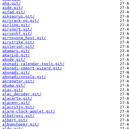
aha.git/
aide.git/
aifad.git/
aiksaurus.git/
aircrack-ng.git/
airline.git/
airsnort.git/
airspyhf.git/
airspyone_host.git/
airstrike.git/
aisleriot.git/
akamaru.git/
akarixb.git/
akode.git/
akonadi-calendar-tools.git/
akonadi-import-wizard.git/
akonadi.git/
akonadiconsole.git/
akregator.git/
akuma.git/
alac.git/
alac_decoder.git/
alacarte.git/
alacenc.git/
alacritty.git/
alarm-clock-applet.git/
albatross.git/
albert.git/
albumshaper.git/
aldo.git/