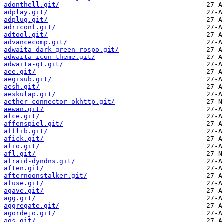
adonthell.git/
adplay.git/
adplug.git/
adriconf.git/
adtool.git/
advancecomp.git/
adwaita-dark-green-rospo.git/
adwaita-icon-theme.git/
adwaita-qt.git/
aee.git/
aegisub.git/
aesh.git/
aeskulap.git/
aether-connector-okhttp.git/
aewan.git/
afce.git/
affenspiel.git/
afflib.git/
afick.git/
afio.git/
afl.git/
afraid-dyndns.git/
aften.git/
afternoonstalker.git/
afuse.git/
agave.git/
agg.git/
aggregate.git/
agordejo.git/
ags.git/