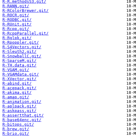
R-R.methodsS3.git/
R-RANN.git/
R-RColorBrewer.git/
R-ROCR.git/
R-RODBC.git/
R-RUnit.git/
R-Rcpp.git/
R-RcppParallel.git/
R-Rglpk.git/
R-Rpoppler.git/
R-S4Vectors.git/
R-Sleuth2.git/
R-SnowballC.git/
R-SparseM.git/
R-TH.data.git/
R-VGAM.git/
R-VGAMdata.git/
R-XVector.git/
R-abind.git/
R-acepack.git/
R-akima.git/
R-amap.git/
R-animation.git/
R-aplpack.git/
R-askpass.git/
R-assertthat.git/
R-base64enc.git/
R-bitops.git/
R-brew.git/
R-brio.git/