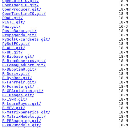
OpenColorIO.git/
OpenImageIO.git/
OpenProducer.git/
OpenTimelineIO.git/
PDAL.git/
PEGTL.git/
Pmw.git/
PosteRazor.git/
Propaganda.git/
PySolFC-cardsets.git/
PySolFC.git/
R-ALL.git/
R-BH.git/
R-Biobase.git/
R-BiocGenerics.git/
R-CompQuadForm.git/
R-DEoptimR.git/
R-Deriv.git/
R-DynDoc.git/
R-Fahrmeir.git/
R-Formula.git/
R-GPArotation.git/
R-IRanges.git/
R-ISwR.git/
R-LearnBayes.git/
R-MPV.git/
R-MatrixGenerics.git/
R-MatrixModels.git/
R-PBSmapping.git/
R-PKPDmodels.git/