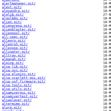
alertmanager.git/
alevt.git/
alexandra.git/
alglib.git/
algol68g.git/
alien.git/
alienarena.git/
alienblaster.git/
alienpool.git/
all-spec.git/
allegro.git/
allegro5.git/
alleyoop.git/
alligator.git/
alltray.git/
almanah.git/
alpine.git/
alsa-lib.git/
alsa-oss.git/
alsa-plugins.git/
alsa-scarlett-gui.git/
alsa-sof-firmware.git/
alsa-tools.git/
alsa-utils.git/
alsamixergui.git/
alsamixertest.git/
alsaplayer.git/
altermime.git/
alure.git/