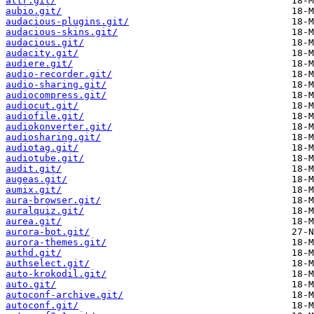
attr.git/
aubio.git/
audacious-plugins.git/
audacious-skins.git/
audacious.git/
audacity.git/
audiere.git/
audio-recorder.git/
audio-sharing.git/
audiocompress.git/
audiocut.git/
audiofile.git/
audiokonverter.git/
audiosharing.git/
audiotag.git/
audiotube.git/
audit.git/
augeas.git/
aumix.git/
aura-browser.git/
auralquiz.git/
aurea.git/
aurora-bot.git/
aurora-themes.git/
authd.git/
authselect.git/
auto-krokodil.git/
auto.git/
autoconf-archive.git/
autoconf.git/