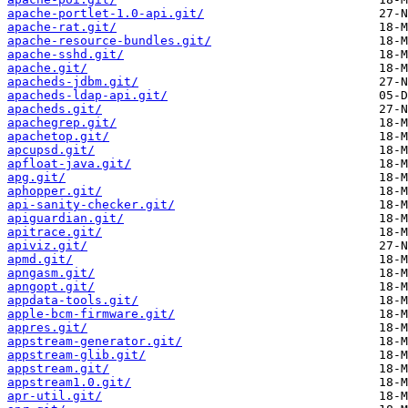
apache-portlet-1.0-api.git/
apache-rat.git/
apache-resource-bundles.git/
apache-sshd.git/
apache.git/
apacheds-jdbm.git/
apacheds-ldap-api.git/
apacheds.git/
apachegrep.git/
apachetop.git/
apcupsd.git/
apfloat-java.git/
apg.git/
aphopper.git/
api-sanity-checker.git/
apiguardian.git/
apitrace.git/
apiviz.git/
apmd.git/
apngasm.git/
apngopt.git/
appdata-tools.git/
apple-bcm-firmware.git/
appres.git/
appstream-generator.git/
appstream-glib.git/
appstream.git/
appstream1.0.git/
apr-util.git/