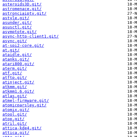
asteroids3D.git/
astromenace.git/
astronciaiptv.git/
astyle.git/
asunder.git/
asusctl.git/
asymptote.git/
async-http-client1.git/
async.git/
at-spi2-core.git/
at.git/
ataidle.git/
atanks.git/
atari800.git/
aterm.git/
atf.git/
atftp.git/
atinject.git/
atkmm.git/
atkmm1.6.git/
atlas.git/
atmel-firmware.git/
atomicparsley.git/
atomix.git/
atool.git/
atop.git/
atril.git/
attica-kde4.git/
attica.git/