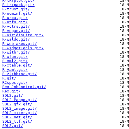
R-tkrplot.git/
R-tripack.git/
R-trust.git/
R-ucminf.git/
R-urca.git/
R-utf8.git/
R-vctrs.git/
R-vegan.git/
R-viridisLite.git/
R-waldo.git/
R-webfakes.git/
R-widgetTools.git/
R-withr.git/
R-xfun.git/
R-xml2.git/
R-xtable.git/
R-yaml.git/
R-zlibbioc.git/
R.git/
R2spec.git/
Rex-JobControl.git/
Rex.git/
SDL2.git/
SDL2_Pango.git/
SDL2_gfx.git/
SDL2_image.git/
SDL2_mixer.git/
SDL2_net.git/
SDL2_ttf.git/
SDL3.git/