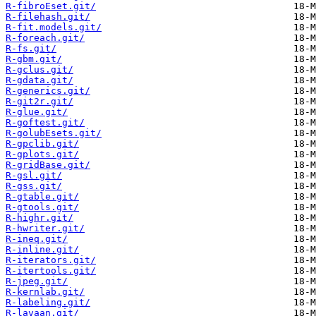
R-fibroEset.git/
R-filehash.git/
R-fit.models.git/
R-foreach.git/
R-fs.git/
R-gbm.git/
R-gclus.git/
R-gdata.git/
R-generics.git/
R-git2r.git/
R-glue.git/
R-goftest.git/
R-golubEsets.git/
R-gpclib.git/
R-gplots.git/
R-gridBase.git/
R-gsl.git/
R-gss.git/
R-gtable.git/
R-gtools.git/
R-highr.git/
R-hwriter.git/
R-ineq.git/
R-inline.git/
R-iterators.git/
R-itertools.git/
R-jpeg.git/
R-kernlab.git/
R-labeling.git/
R-lavaan.git/