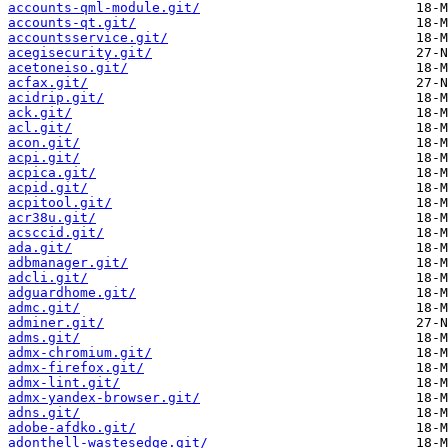
accounts-qml-module.git/
accounts-qt.git/
accountsservice.git/
acegisecurity.git/
acetoneiso.git/
acfax.git/
acidrip.git/
ack.git/
acl.git/
acon.git/
acpi.git/
acpica.git/
acpid.git/
acpitool.git/
acr38u.git/
acsccid.git/
ada.git/
adbmanager.git/
adcli.git/
adguardhome.git/
admc.git/
adminer.git/
adms.git/
admx-chromium.git/
admx-firefox.git/
admx-lint.git/
admx-yandex-browser.git/
adns.git/
adobe-afdko.git/
adonthell-wastesedge.git/