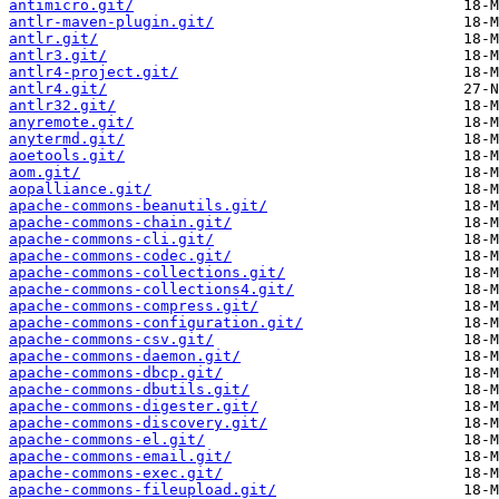
antimicro.git/
antlr-maven-plugin.git/
antlr.git/
antlr3.git/
antlr4-project.git/
antlr4.git/
antlr32.git/
anyremote.git/
anytermd.git/
aoetools.git/
aom.git/
aopalliance.git/
apache-commons-beanutils.git/
apache-commons-chain.git/
apache-commons-cli.git/
apache-commons-codec.git/
apache-commons-collections.git/
apache-commons-collections4.git/
apache-commons-compress.git/
apache-commons-configuration.git/
apache-commons-csv.git/
apache-commons-daemon.git/
apache-commons-dbcp.git/
apache-commons-dbutils.git/
apache-commons-digester.git/
apache-commons-discovery.git/
apache-commons-el.git/
apache-commons-email.git/
apache-commons-exec.git/
apache-commons-fileupload.git/