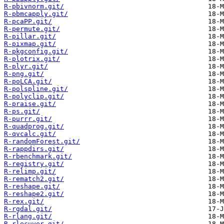
R-pbivnorm.git/
R-pbmcapply.git/
R-pcaPP.git/
R-permute.git/
R-pillar.git/
R-pixmap.git/
R-pkgconfig.git/
R-plotrix.git/
R-plyr.git/
R-png.git/
R-poLCA.git/
R-polspline.git/
R-polyclip.git/
R-praise.git/
R-ps.git/
R-purrr.git/
R-quadprog.git/
R-qvcalc.git/
R-randomForest.git/
R-rappdirs.git/
R-rbenchmark.git/
R-registry.git/
R-relimp.git/
R-rematch2.git/
R-reshape.git/
R-reshape2.git/
R-rex.git/
R-rgdal.git/
R-rlang.git/
R-rlecuyer.git/