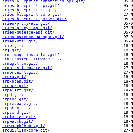
aries-blueprint-annotation-api.git/
aries-blueprint-api.git/
aries-blueprint-cm.git/
aries-blueprint-core.git/
aries-blueprint-parser.git/
aries-proxy-api.git/
aries-proxy-impl.git/
aries-quiesce-api.git/
aries-quiesce-manager.git/
aries-util.git/
ario.git/
arj.git/
arm-image-installer.git/
arm-trusted-firmware.git/
armagetron.git/
armbian-firmware.git/
armorpaint.git/
arora.git/
arp-scan.git/
arpack.git/
arpalert.git/
arpd.git/
arping.git/
arprelease.git/
arpscan.git/
arpsend.git/
arptables.git/
arpwatch.git/
arpwatch2html.git/
arquillian-core.git/