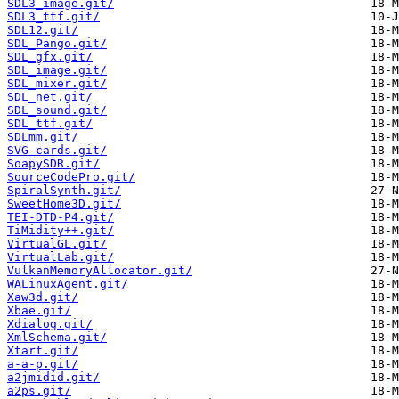
SDL3_image.git/
SDL3_ttf.git/
SDL12.git/
SDL_Pango.git/
SDL_gfx.git/
SDL_image.git/
SDL_mixer.git/
SDL_net.git/
SDL_sound.git/
SDL_ttf.git/
SDLmm.git/
SVG-cards.git/
SoapySDR.git/
SourceCodePro.git/
SpiralSynth.git/
SweetHome3D.git/
TEI-DTD-P4.git/
TiMidity++.git/
VirtualGL.git/
VirtualLab.git/
VulkanMemoryAllocator.git/
WALinuxAgent.git/
Xaw3d.git/
Xbae.git/
Xdialog.git/
XmlSchema.git/
Xtart.git/
a-a-p.git/
a2jmidid.git/
a2ps.git/