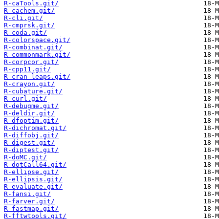
R-caTools.git/
R-cachem.git/
R-cli.git/
R-cmprsk.git/
R-coda.git/
R-colorspace.git/
R-combinat.git/
R-commonmark.git/
R-corpcor.git/
R-cpp11.git/
R-cran-leaps.git/
R-crayon.git/
R-cubature.git/
R-curl.git/
R-debugme.git/
R-deldir.git/
R-dfoptim.git/
R-dichromat.git/
R-diffobj.git/
R-digest.git/
R-diptest.git/
R-doMC.git/
R-dotCall64.git/
R-ellipse.git/
R-ellipsis.git/
R-evaluate.git/
R-fansi.git/
R-farver.git/
R-fastmap.git/
R-fftwtools.git/