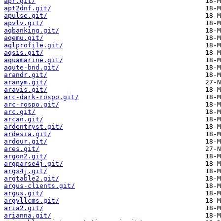
apr.git/
apt2dnf.git/
apulse.git/
apvlv.git/
aqbanking.git/
aqemu.git/
aqlprofile.git/
aqsis.git/
aquamarine.git/
aqute-bnd.git/
arandr.git/
aranym.git/
aravis.git/
arc-dark-rospo.git/
arc-rospo.git/
arc.git/
arcan.git/
ardentryst.git/
ardesia.git/
ardour.git/
ares.git/
argon2.git/
argparse4j.git/
args4j.git/
argtable2.git/
argus-clients.git/
argus.git/
argyllcms.git/
aria2.git/
arianna.git/