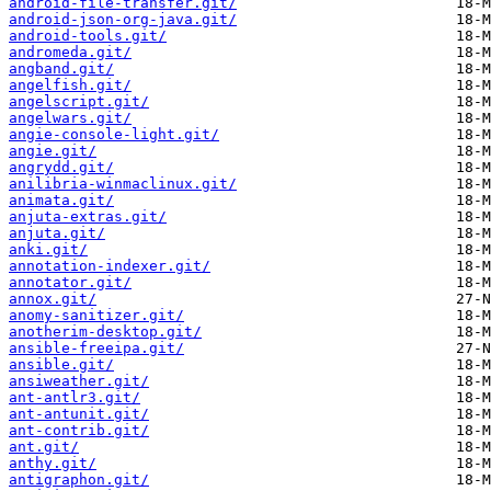
android-file-transfer.git/
android-json-org-java.git/
android-tools.git/
andromeda.git/
angband.git/
angelfish.git/
angelscript.git/
angelwars.git/
angie-console-light.git/
angie.git/
angrydd.git/
anilibria-winmaclinux.git/
animata.git/
anjuta-extras.git/
anjuta.git/
anki.git/
annotation-indexer.git/
annotator.git/
annox.git/
anomy-sanitizer.git/
anotherim-desktop.git/
ansible-freeipa.git/
ansible.git/
ansiweather.git/
ant-antlr3.git/
ant-antunit.git/
ant-contrib.git/
ant.git/
anthy.git/
antigraphon.git/