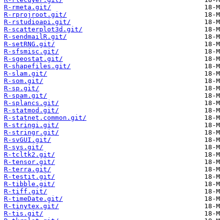
R-rmeta.git/
R-rprojroot.git/
R-rstudioapi.git/
R-scatterplot3d.git/
R-sendmailR.git/
R-setRNG.git/
R-sfsmisc.git/
R-sgeostat.git/
R-shapefiles.git/
R-slam.git/
R-som.git/
R-sp.git/
R-spam.git/
R-splancs.git/
R-statmod.git/
R-statnet.common.git/
R-stringi.git/
R-stringr.git/
R-svGUI.git/
R-sys.git/
R-tcltk2.git/
R-tensor.git/
R-terra.git/
R-testit.git/
R-tibble.git/
R-tiff.git/
R-timeDate.git/
R-tinytex.git/
R-tis.git/