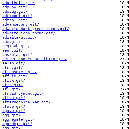
adonthell.git/
adplay.git/
adplug.git/
adriconf.git/
adtool.git/
advancecomp.git/
adwaita-dark-green-rospo.git/
adwaita-icon-theme.git/
adwaita-qt.git/
aee.git/
aegisub.git/
aesh.git/
aeskulap.git/
aether-connector-okhttp.git/
aewan.git/
afce.git/
affenspiel.git/
afflib.git/
afick.git/
afio.git/
afl.git/
afraid-dyndns.git/
aften.git/
afternoonstalker.git/
afuse.git/
agave.git/
agg.git/
aggregate.git/
agordejo.git/
ags.git/