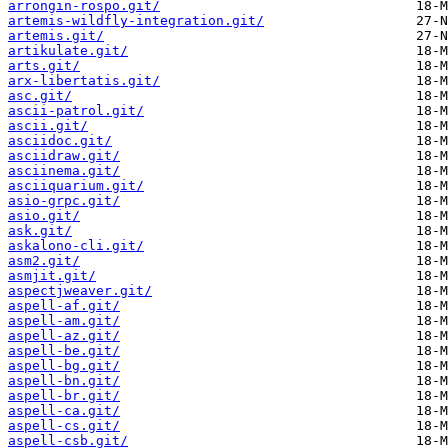
arrongin-rospo.git/
artemis-wildfly-integration.git/
artemis.git/
artikulate.git/
arts.git/
arx-libertatis.git/
asc.git/
ascii-patrol.git/
ascii.git/
asciidoc.git/
asciidraw.git/
asciinema.git/
asciiquarium.git/
asio-grpc.git/
asio.git/
ask.git/
askalono-cli.git/
asm2.git/
asmjit.git/
aspectjweaver.git/
aspell-af.git/
aspell-am.git/
aspell-az.git/
aspell-be.git/
aspell-bg.git/
aspell-bn.git/
aspell-br.git/
aspell-ca.git/
aspell-cs.git/
aspell-csb.git/