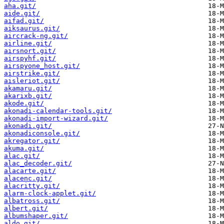
aha.git/
aide.git/
aifad.git/
aiksaurus.git/
aircrack-ng.git/
airline.git/
airsnort.git/
airspyhf.git/
airspyone_host.git/
airstrike.git/
aisleriot.git/
akamaru.git/
akarixb.git/
akode.git/
akonadi-calendar-tools.git/
akonadi-import-wizard.git/
akonadi.git/
akonadiconsole.git/
akregator.git/
akuma.git/
alac.git/
alac_decoder.git/
alacarte.git/
alacenc.git/
alacritty.git/
alarm-clock-applet.git/
albatross.git/
albert.git/
albumshaper.git/
aldo.git/