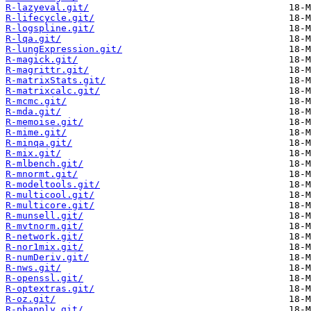
R-lazyeval.git/
R-lifecycle.git/
R-logspline.git/
R-lqa.git/
R-lungExpression.git/
R-magick.git/
R-magrittr.git/
R-matrixStats.git/
R-matrixcalc.git/
R-mcmc.git/
R-mda.git/
R-memoise.git/
R-mime.git/
R-minqa.git/
R-mix.git/
R-mlbench.git/
R-mnormt.git/
R-modeltools.git/
R-multicool.git/
R-multicore.git/
R-munsell.git/
R-mvtnorm.git/
R-network.git/
R-nor1mix.git/
R-numDeriv.git/
R-nws.git/
R-openssl.git/
R-optextras.git/
R-oz.git/
R-pbapply.git/