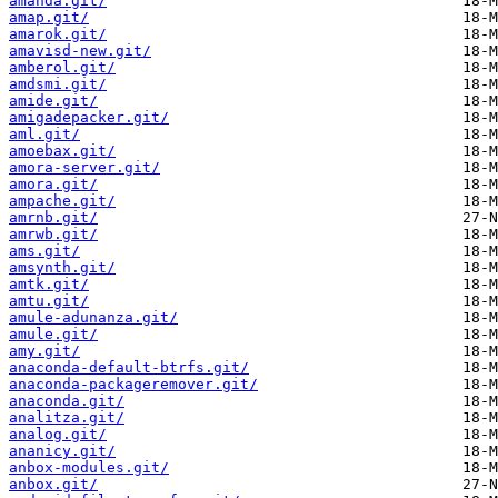
amanda.git/
amap.git/
amarok.git/
amavisd-new.git/
amberol.git/
amdsmi.git/
amide.git/
amigadepacker.git/
aml.git/
amoebax.git/
amora-server.git/
amora.git/
ampache.git/
amrnb.git/
amrwb.git/
ams.git/
amsynth.git/
amtk.git/
amtu.git/
amule-adunanza.git/
amule.git/
amy.git/
anaconda-default-btrfs.git/
anaconda-packageremover.git/
anaconda.git/
analitza.git/
analog.git/
ananicy.git/
anbox-modules.git/
anbox.git/