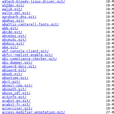
a4tech-bloody-linux-driver.git/
a52dec.git/
aalib.git/
aalto-xml.git/
aardvark-dns.git/
abakus.git/
abattis-cantarell-fonts.git/
abb.git/
abcde.git/
abcm2ps.git/
abcmidi.git/
abduco.git/
abe.git/
abf-console-client.git/
abfcc-rpmlint-enable.git/
abi-compliance-checker.git/
abi-dumper.git/
abiword-docs.git/
abiword.git/
abook.git/
abootimg.git/
abrt.git/
abseil-cpp.git/
abspath.git/
abuse_sdl.git/
ac3info.git/
acabit-en.git/
acabit-fr.git/
accerciser.git/
access-modifier-annotation.git/