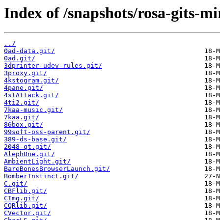
Index of /snapshots/rosa-gits-m
../
0ad-data.git/
0ad.git/
3dprinter-udev-rules.git/
3proxy.git/
4kstogram.git/
4pane.git/
4stAttack.git/
4ti2.git/
7kaa-music.git/
7kaa.git/
86box.git/
99soft-oss-parent.git/
389-ds-base.git/
2048-qt.git/
AlephOne.git/
AmbientLight.git/
BareBonesBrowserLaunch.git/
BomberInstinct.git/
C.git/
CBFlib.git/
CImg.git/
CQRlib.git/
CVector.git/