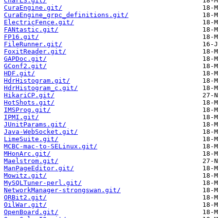
CharLS.git/
CuraEngine.git/
CuraEngine_grpc_definitions.git/
ElectricFence.git/
FANtastic.git/
FP16.git/
FileRunner.git/
FoxitReader.git/
GAPDoc.git/
GConf2.git/
HDF.git/
HdrHistogram.git/
HdrHistogram_c.git/
HikariCP.git/
HotShots.git/
IMSProg.git/
IPMI.git/
JUnitParams.git/
Java-WebSocket.git/
LimeSuite.git/
MCBC-mac-to-SELinux.git/
MHonArc.git/
Maelstrom.git/
ManPageEditor.git/
Mowitz.git/
MySQLTuner-perl.git/
NetworkManager-strongswan.git/
ORBit2.git/
OilWar.git/
OpenBoard.git/