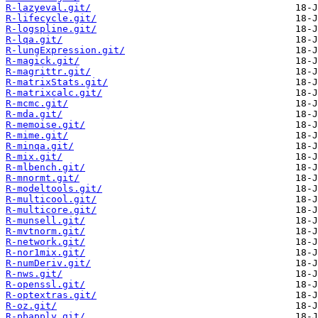
R-lazyeval.git/
R-lifecycle.git/
R-logspline.git/
R-lqa.git/
R-lungExpression.git/
R-magick.git/
R-magrittr.git/
R-matrixStats.git/
R-matrixcalc.git/
R-mcmc.git/
R-mda.git/
R-memoise.git/
R-mime.git/
R-minqa.git/
R-mix.git/
R-mlbench.git/
R-mnormt.git/
R-modeltools.git/
R-multicool.git/
R-multicore.git/
R-munsell.git/
R-mvtnorm.git/
R-network.git/
R-nor1mix.git/
R-numDeriv.git/
R-nws.git/
R-openssl.git/
R-optextras.git/
R-oz.git/
R-pbapply.git/