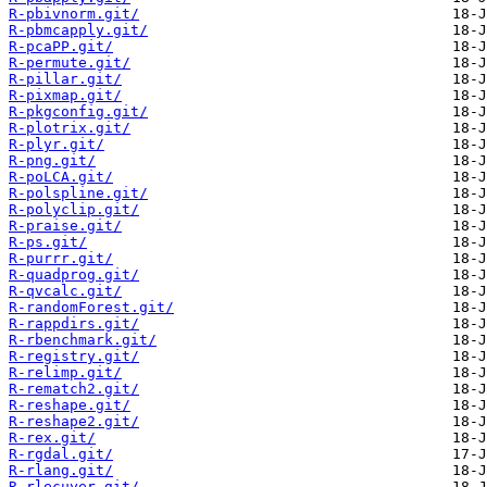
R-pbivnorm.git/
R-pbmcapply.git/
R-pcaPP.git/
R-permute.git/
R-pillar.git/
R-pixmap.git/
R-pkgconfig.git/
R-plotrix.git/
R-plyr.git/
R-png.git/
R-poLCA.git/
R-polspline.git/
R-polyclip.git/
R-praise.git/
R-ps.git/
R-purrr.git/
R-quadprog.git/
R-qvcalc.git/
R-randomForest.git/
R-rappdirs.git/
R-rbenchmark.git/
R-registry.git/
R-relimp.git/
R-rematch2.git/
R-reshape.git/
R-reshape2.git/
R-rex.git/
R-rgdal.git/
R-rlang.git/
R-rlecuyer.git/