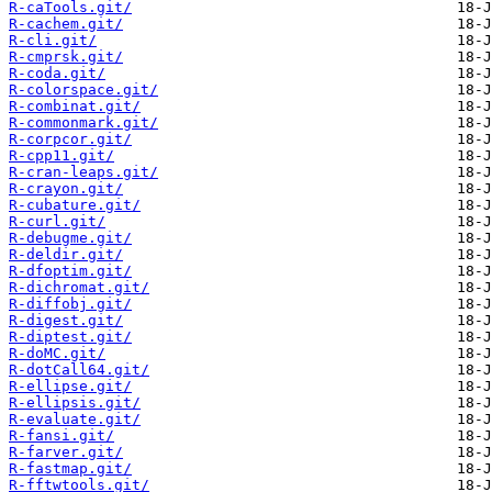
R-caTools.git/
R-cachem.git/
R-cli.git/
R-cmprsk.git/
R-coda.git/
R-colorspace.git/
R-combinat.git/
R-commonmark.git/
R-corpcor.git/
R-cpp11.git/
R-cran-leaps.git/
R-crayon.git/
R-cubature.git/
R-curl.git/
R-debugme.git/
R-deldir.git/
R-dfoptim.git/
R-dichromat.git/
R-diffobj.git/
R-digest.git/
R-diptest.git/
R-doMC.git/
R-dotCall64.git/
R-ellipse.git/
R-ellipsis.git/
R-evaluate.git/
R-fansi.git/
R-farver.git/
R-fastmap.git/
R-fftwtools.git/