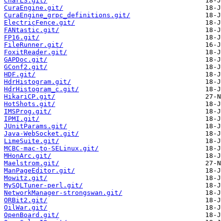
CharLS.git/
CuraEngine.git/
CuraEngine_grpc_definitions.git/
ElectricFence.git/
FANtastic.git/
FP16.git/
FileRunner.git/
FoxitReader.git/
GAPDoc.git/
GConf2.git/
HDF.git/
HdrHistogram.git/
HdrHistogram_c.git/
HikariCP.git/
HotShots.git/
IMSProg.git/
IPMI.git/
JUnitParams.git/
Java-WebSocket.git/
LimeSuite.git/
MCBC-mac-to-SELinux.git/
MHonArc.git/
Maelstrom.git/
ManPageEditor.git/
Mowitz.git/
MySQLTuner-perl.git/
NetworkManager-strongswan.git/
ORBit2.git/
OilWar.git/
OpenBoard.git/