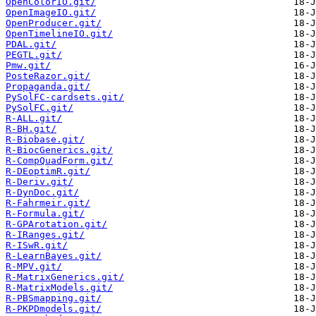
OpenColorIO.git/
OpenImageIO.git/
OpenProducer.git/
OpenTimelineIO.git/
PDAL.git/
PEGTL.git/
Pmw.git/
PosteRazor.git/
Propaganda.git/
PySolFC-cardsets.git/
PySolFC.git/
R-ALL.git/
R-BH.git/
R-Biobase.git/
R-BiocGenerics.git/
R-CompQuadForm.git/
R-DEoptimR.git/
R-Deriv.git/
R-DynDoc.git/
R-Fahrmeir.git/
R-Formula.git/
R-GPArotation.git/
R-IRanges.git/
R-ISwR.git/
R-LearnBayes.git/
R-MPV.git/
R-MatrixGenerics.git/
R-MatrixModels.git/
R-PBSmapping.git/
R-PKPDmodels.git/