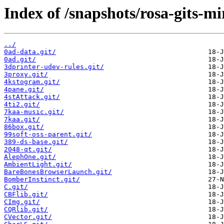
Index of /snapshots/rosa-gits-m
../
0ad-data.git/
0ad.git/
3dprinter-udev-rules.git/
3proxy.git/
4kstogram.git/
4pane.git/
4stAttack.git/
4ti2.git/
7kaa-music.git/
7kaa.git/
86box.git/
99soft-oss-parent.git/
389-ds-base.git/
2048-qt.git/
AlephOne.git/
AmbientLight.git/
BareBonesBrowserLaunch.git/
BomberInstinct.git/
C.git/
CBFlib.git/
CImg.git/
CQRlib.git/
CVector.git/