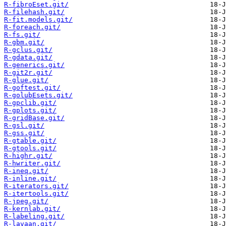
R-fibroEset.git/
R-filehash.git/
R-fit.models.git/
R-foreach.git/
R-fs.git/
R-gbm.git/
R-gclus.git/
R-gdata.git/
R-generics.git/
R-git2r.git/
R-glue.git/
R-goftest.git/
R-golubEsets.git/
R-gpclib.git/
R-gplots.git/
R-gridBase.git/
R-gsl.git/
R-gss.git/
R-gtable.git/
R-gtools.git/
R-highr.git/
R-hwriter.git/
R-ineq.git/
R-inline.git/
R-iterators.git/
R-itertools.git/
R-jpeg.git/
R-kernlab.git/
R-labeling.git/
R-lavaan.git/