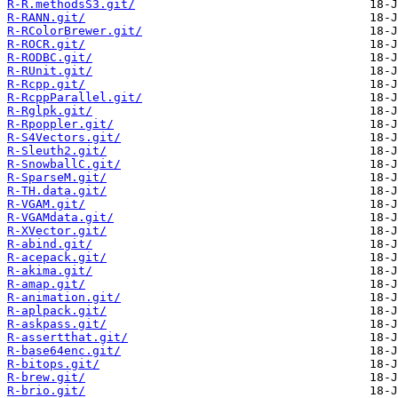
R-R.methodsS3.git/
R-RANN.git/
R-RColorBrewer.git/
R-ROCR.git/
R-RODBC.git/
R-RUnit.git/
R-Rcpp.git/
R-RcppParallel.git/
R-Rglpk.git/
R-Rpoppler.git/
R-S4Vectors.git/
R-Sleuth2.git/
R-SnowballC.git/
R-SparseM.git/
R-TH.data.git/
R-VGAM.git/
R-VGAMdata.git/
R-XVector.git/
R-abind.git/
R-acepack.git/
R-akima.git/
R-amap.git/
R-animation.git/
R-aplpack.git/
R-askpass.git/
R-assertthat.git/
R-base64enc.git/
R-bitops.git/
R-brew.git/
R-brio.git/